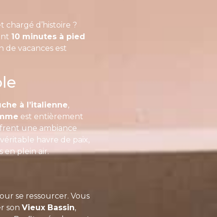
 chargé d’histoire ?
ent
10 minutes à pied
on de vacances est
le
che à l’italienne
,
amme
est entièrement
frent une ambiance
 véritable havre de paix,
en plein air.
pour se ressourcer. Vous
er son
Vieux Bassin
,