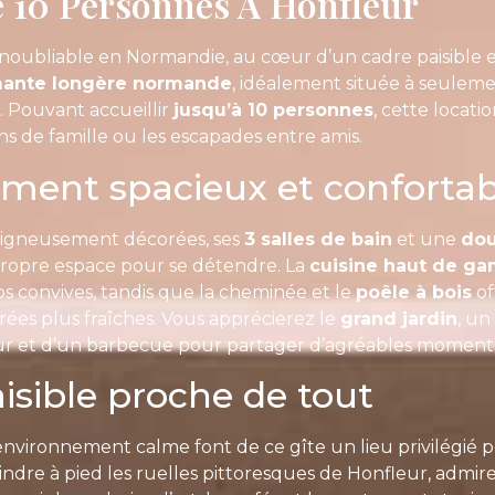
e 10 Personnes À Honfleur
inoubliable en Normandie, au cœur d’un cadre paisible et
ante longère normande
, idéalement située à seulem
. Pouvant accueillir
jusqu’à 10 personnes
, cette locati
ns de famille ou les escapades entre amis.
ment spacieux et confortab
igneusement décorées, ses
3 salles de bain
et une
dou
propre espace pour se détendre. La
cuisine haut de g
s convives, tandis que la cheminée et le
poêle à bois
of
rées plus fraîches. Vous apprécierez le
grand jardin
, un
ur et d’un barbecue pour partager d’agréables moments 
isible proche de tout
’environnement calme font de ce gîte un lieu privilégié 
indre à pied les ruelles pittoresques de Honfleur, admir