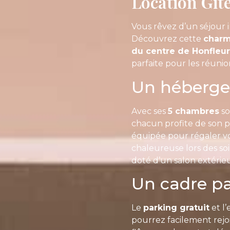
Location Git
Vous rêvez d’un séjour 
Découvrez cette
charm
du centre de Honfleur
parfaite pour les réunio
Un héberge
Avec ses
5 chambres
so
chacun profite de son 
équipée pour régaler vo
chaleureuse lors des soi
doté d’un salon extérie
Un cadre pa
Le
parking gratuit
et l
pourrez facilement rejo