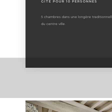
GITE POUR 10 PERSONNES
5 chambres dans une longère traditionnell
du centre ville.