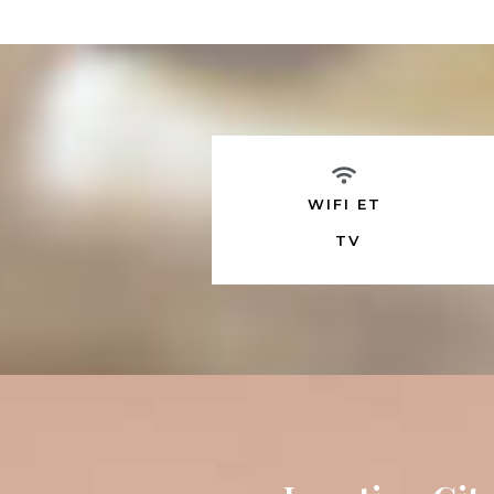
WIFI ET
TV