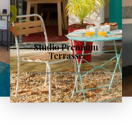
Studio Premium
Terrasse
e
Appartement de luxe en plein cœur de
Honfleur