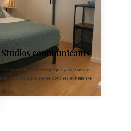
Studios communicants
Studios communicants jusqu’à 4 personnes
avec cuisines équipées et douches à l’italienne