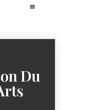
ison Du
Arts