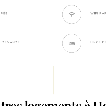
IPÉE
WIFI RA
R DEMANDE
LINGE D
tres logements à H