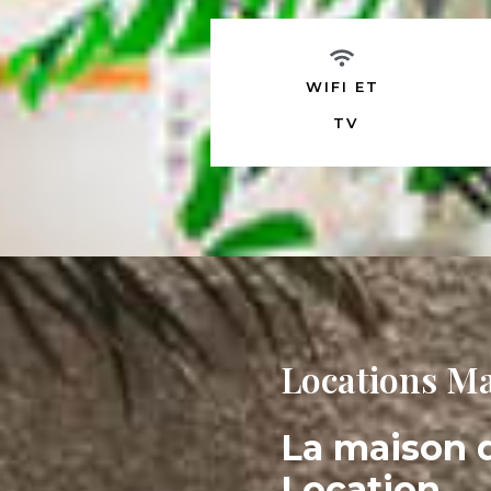
WIFI ET
TV
Locations Ma
La maison d
Location