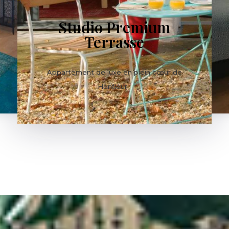
Studio Premium
Terrasse
e
Appartement de luxe en plein cœur de
Honfleur