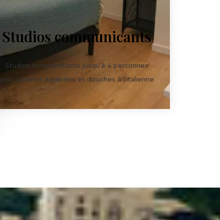
Studios communicants
Studios communicants jusqu’à 4 personnes
avec cuisines équipées et douches à l’italienne