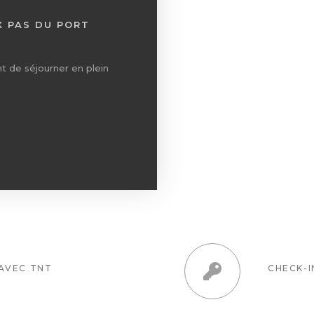
X PAS DU PORT
t de séjourner en plein
 AVEC TNT
CHECK-