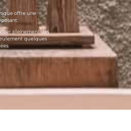
nique offre une
eposant.
ofiter pleinement des
à seulement quelques
ées.